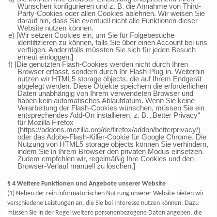
Wünschen konfigurieren und z. B. die Annahme von Third-
Party-Cookies oder allen Cookies ablehnen. Wir weisen Sie
darauf hin, dass Sie eventuell nicht alle Funktionen dieser
Website nutzen können.
e) [Wir setzen Cookies ein, um Sie für Folgebesuche
identifizieren zu können, falls Sie über einen Account bei uns
verfügen. Andernfalls müssten Sie sich für jeden Besuch
erneut einloggen.]
f) [Die genutzten Flash-Cookies werden nicht durch Ihren
Browser erfasst, sondern durch Ihr Flash-Plug-in. Weiterhin
nutzen wir HTML5 storage objects, die auf Ihrem Endgerät
abgelegt werden. Diese Objekte speichern die erforderlichen
Daten unabhängig von Ihrem verwendeten Browser und
haben kein automatisches Ablaufdatum. Wenn Sie keine
Verarbeitung der Flash-Cookies wünschen, müssen Sie ein
entsprechendes Add-On installieren, z. B. „Better Privacy“
für Mozilla Firefox
(https://addons.mozilla.org/de/firefox/addon/betterprivacy/)
oder das Adobe-Flash-Killer-Cookie für Google Chrome. Die
Nutzung von HTML5 storage objects können Sie verhindern,
indem Sie in Ihrem Browser den privaten Modus einsetzen.
Zudem empfehlen wir, regelmäßig Ihre Cookies und den
Browser-Verlauf manuell zu löschen.]
§ 4 Weitere Funktionen und Angebote unserer Website
(1) Neben der rein informatorischen Nutzung unserer Website bieten wir
verschiedene Leistungen an, die Sie bei Interesse nutzen können. Dazu
müssen Sie in der Regel weitere personenbezogene Daten angeben, die